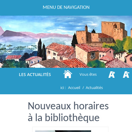
MENU DE NAVIGATION
Previous
Next
LES ACTUALITÉS
Vous êtes
ici :
Accueil
/
Actualités
Nouveaux horaires
à la bibliothèque