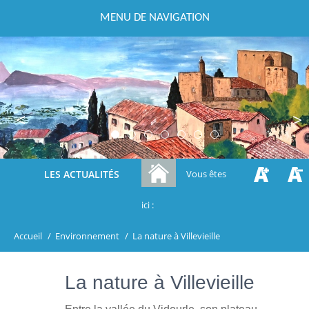
MENU DE NAVIGATION
Previous
Next
LES ACTUALITÉS
Vous êtes
ici :
Accueil
/
Environnement
/
La nature à Villevieille
La nature à Villevieille