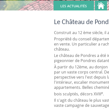
LES ACTUALITÉS
Le Château de Pond
Construit au
12 ème siècle
, i
Propriété du conseil départem
en vente. Un particulier a rac
château.
Le château de Pondres a été 
pigeonnier de Pondres d
atan
À partir du
12ème
, au donjon
par un vaste corps central. De
perspective vers l'est depuis 
l'intérieur, escalier monumen
appartements. Belles cheminée
e
bois sculptés, décors XVIII
.
Il s'agit du château le plus v
vaste campagne de sauvetage-