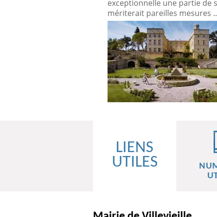
exceptionnelle une partie de 
mériterait pareilles mesures ..
LIENS
UTILES
NU
UT
Mairie de Villevieille