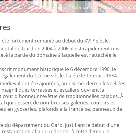
Vous êtes ici :
Accueil
/
Commune
/
Patrimoine
/
Le Château de Pondr
res
e
l a été fortement remanié au début du
XVII
siècle.
ental du Gard de 2004 à 2006, il est rapidement mis
heté la partie du domaine à laquelle est rattachée le
inscrit monument historique le 6 décembre 1990, le
t également du 12ème siècle,
l'a été le 13 mars 1964.
 médiéval ont été ajoutées, au
13ème,
deux ailes reliées
 magnifiques terrasses et escaliers ouvrent la
la cour d'honneur revêtue de traditionnelles calades. À
tal qui dessert de nombreuses galeries, couloirs et
s en gypseries, plafonds à la française, panneaux de
aste du département du Gard, justifiant le début d'une
restauration afin de redonner à cette demeure