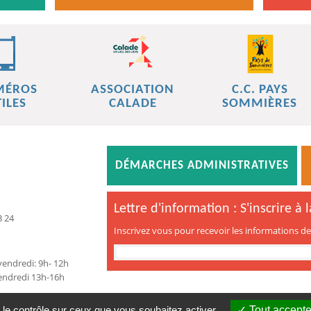
MÉROS
ASSOCIATION
C.C. PAYS
ILES
CALADE
SOMMIÈRES
DÉMARCHES ADMINISTRATIVES
Lettre d'information : S'inscrire à 
3 24
Inscrivez vous pour recevoir les informations 
endredi: 9h- 12h
Vendredi 13h-16h
 le contrôle sur ceux que vous souhaitez activer
Tout accepte