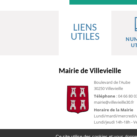
LIENS
UTILES
NU
UT
Mairie de Villevieille
Boulevard de l'Aube
30250 Villevieille
Téléphone
: 04 66 80 0
mairie@villevieille30.fr
Horaire de la Mairie
Lundi/mardi/mercredi/v
Lundi/jeudi 14h-18h - 
Ce site utilise des cookies et vous donne