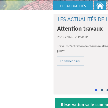
LES ACTUALITÉS
LES ACTUALITÉS D
Attention travaux
Vigilance feux de fo
Deux collectes des
Horaires d’été des 
Recensement citoy
25/06/2026
-Villevieille
Travaux d'entretien de chaussée allée
juillet.
En savoir plus...
Réservation salle comm