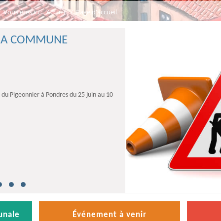
Vous êtes ici :
Accueil
/
Page d'accueil
E LA COMMUNE
rêt
 déchets ménagers
déchetteries
en
 du Pigeonnier à Pondres du 25 juin au 10
unale
Événement à venir