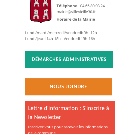
Téléphone
: 04 66 80 03 24
mairie@villevieille30.fr
Horaire de la Mairie
Lundi/mardi/mercredi/vendredi: 9h- 12h
Lundi/jeudi 14h-18h - Vendredi 13h-16h
DÉMARCHES ADMINISTRATIVES
NOUS JOINDRE
Lettre d'information : S'inscrire à
la Newsletter
Inscrivez vous pour recevoir les informations
de la commune