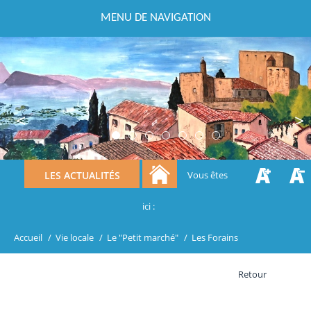
MENU DE NAVIGATION
Previous
Next
LES ACTUALITÉS
Vous êtes
ici :
Accueil
/
Vie locale
/
Le "Petit marché"
/
Les Forains
Retour