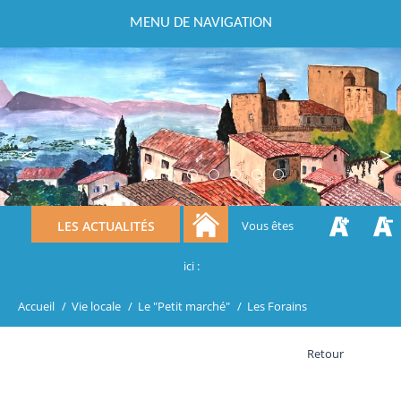
MENU DE NAVIGATION
Previous
Next
LES ACTUALITÉS
Vous êtes
ici :
Accueil
/
Vie locale
/
Le "Petit marché"
/
Les Forains
Retour