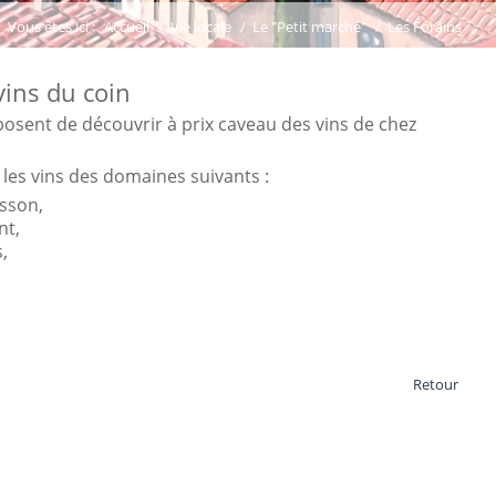
Vous êtes ici :
Accueil
/
Vie locale
/
Le "Petit marché"
/
Les Forains
vins du coin
posent de découvrir à prix caveau des vins de chez
les vins des domaines suivants :
sson,
nt,
,
Retour