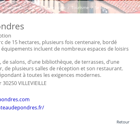
Vous êtes ici :
Accueil
/
Vie locale
/
Tourisme
/
Se loger
ondres
ption
de 15 hectares, plusieurs fois centenaire, bordé
Ses équipements incluent de nombreux espaces de loisirs
, de salons, d’une bibliothèque, de terrasses, d’une
, de plusieurs salles de réception et son restaurant.
épondant à toutes les exigences modernes.
r 30250 VILLEVIEILLE
pondres.com
ateaudepondres.fr/
Retour